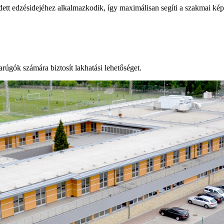
tt edzésidejéhez alkalmazkodik, így maximálisan segíti a szakmai képzé
rúgók számára biztosít lakhatási lehetőséget.