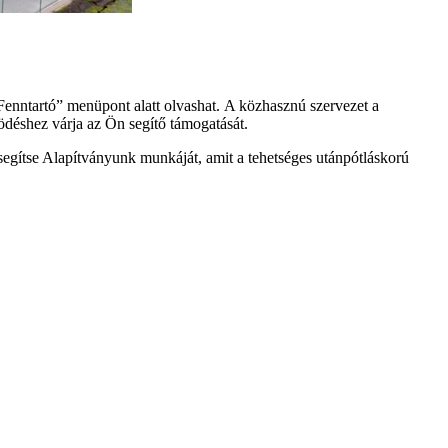
 „Fenntartó” menüpont alatt
olvashat.
A közhasznú szervezet a
ödéshez várja az Ön segítő támogatását.
tse Alapítványunk munkáját, amit a tehetséges utánpótláskorú