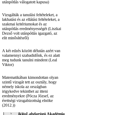
utánpótlás válogatott kapusa)
Vizsgálták a tanulási feltételeket, a
lakhatási és az ellátási feltételeket, a
szakmai kritériumokat és az
utánpótlás eredményességét (Liszkai
Dezső volt utánpótlás igazgató, az
elit minősítésről)
A két edzés között délután azért van
valamennyi szabadidőnk, és ez alatt
meg tudunk tanulni mindent (Leal
Viktor)
Matematikában kimondottan olyan
szintű vizsgát tett az osztály, hogy
némely iskola az országban
irigykedve tekinthet az itteni
eredményekre (Pócza József, az
érettségi vizsgabizottság elnöke
(2012.))
Fehér Miklós
Labdarúgó Akadémia