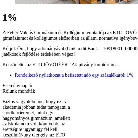
1%
A Fehér Miklós Gimnázium és Kollégium fenntartója az ETO JÖVŐ
gimnáziumot és kollégiumot elsősorban az állami normatíva igénybevé
Kérjük Önt, hogy adományával (UniCredit Bank: 10918001 00000076 
játékosok fejlődése érdekében végez!
Köszönettel az ETO JÖVÖJÉÉRT Alapítvány kuratóriuma.
Rendelkező nyilatkozat a befizetett adó egy százalékáról: 1%
Eseménynaptár
Rólunk mondták
Biztos vagyok benne, hogy ez az
akadémia jobban tudta támogatni a
sportkarrieremet, mint egy
hagyományos gimnázium, amellett
az iskola nem volt könnyebb, az
érettségire ugyanúgy fel kell
készülni(Nagy Gergely, az ETO