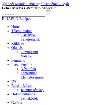
Fehér Miklós
Labdarúgó Akadémia
E-NAPLÓ Belépés
Home
Tálentumaink
Osztályok
Tehetségeink
Küldetés
Oktatás
Gimnázium
Videók
Fenntartó
Intézményünk
Névadónk
Tantestület
Elérhetőségünk
1%
Beiskolázások
Jelentkezési lap
Dokumentumok
Témakörök
Galéria