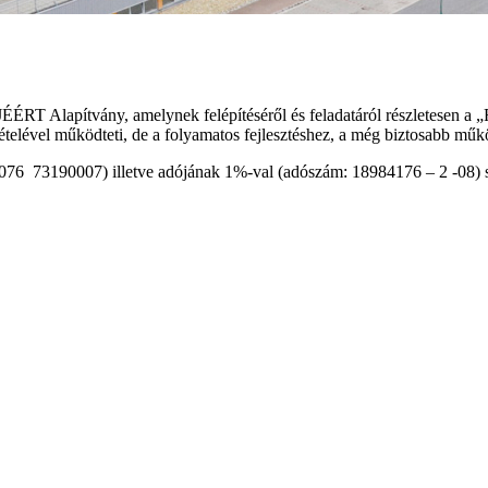
JÉÉRT Alapítvány,
amelynek
felépítéséről és feladatáról részletesen a
telével működteti, de a folyamatos fejlesztéshez, a még biztosabb műk
73190007) illetve adójának 1%-val (adószám: 18984176 – 2 -08) segí