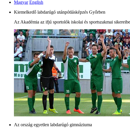
Magyar
English
Kiemelkedő labdarúgó utánpótlásképzés Győrben
Az Akadémia az ifjú sportolók iskolai és sportszakmai sikereib
Az ország egyetlen labdarúgó gimnáziuma