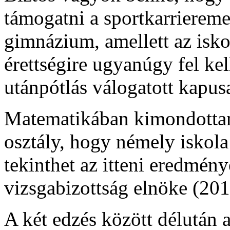
támogatni a sportkarrierem
gimnázium, amellett az isk
érettségire ugyanúgy fel ke
utánpótlás válogatott kapus
Matematikában kimondottan o
osztály, hogy némely iskola
tekinthet az itteni eredmény
vizsgabizottság elnöke (201
A két edzés között délután 