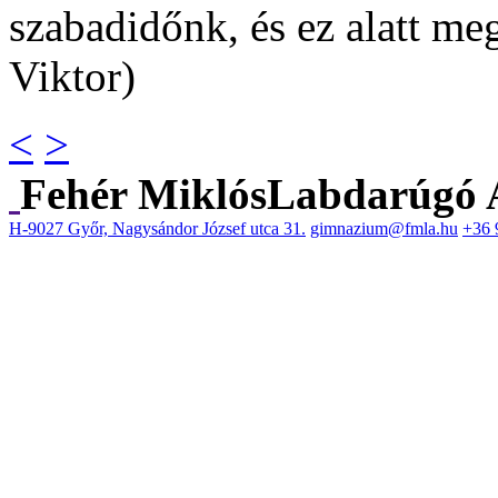
szabadidőnk, és ez alatt me
Viktor)
<
>
Fehér Miklós
Labdarúgó 
H-9027 Győr, Nagysándor József utca 31.
gimnazium@fmla.hu
+36 