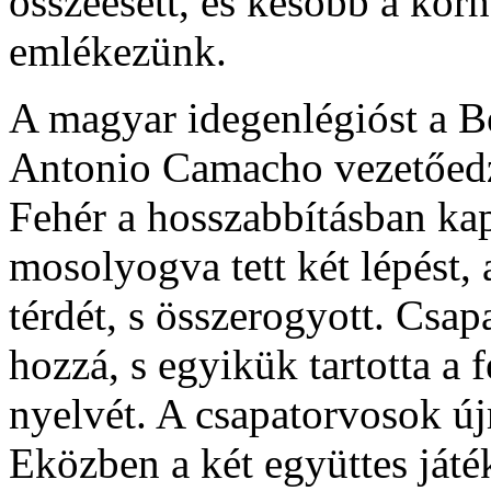
összeesett, és később a kó
emlékezünk.
A magyar idegenlégióst a Be
Antonio Camacho vezetőedző
Fehér a hosszabbításban kap
mosolyogva tett két lépést, 
térdét, s összerogyott. Csap
hozzá, s egyikük tartotta a 
nyelvét. A csapatorvosok új
Eközben a két együttes játék