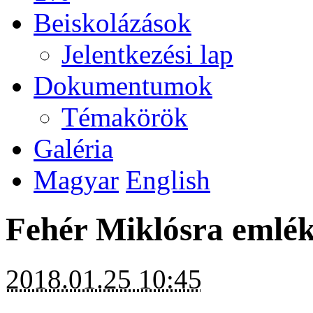
Beiskolázások
Jelentkezési lap
Dokumentumok
Témakörök
Galéria
Magyar
English
Fehér Miklósra emlé
2018.01.25 10:45