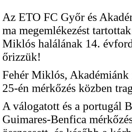
Az ETO FC Győr és Akadémiá
ma megemlékezést tartottak
Miklós halálának 14. évfor
őrizzük!
Fehér Miklós, Akadémiánk n
25-én mérkőzés közben tragi
A válogatott és a portugál B
Guimares-Benfica mérkőzés 