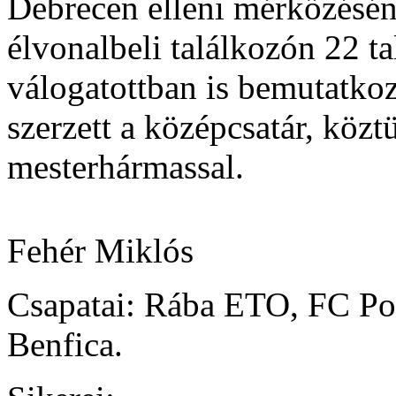
Debrecen elleni mérkőzésén 
élvonalbeli találkozón 22 ta
válogatottban is bemutatkoz
szerzett a középcsatár, közt
mesterhármassal.
Fehér Miklós
Csapatai:
Rába ETO, FC Por
Benfica.