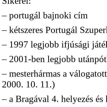
Sikerei:
– portugál bajnoki cím
– kétszeres Portugál Szupe
– 1997 legjobb ifjúsági ját
– 2001-ben legjobb utánpótl
– mesterhármas a válogatot
2000. 10. 11.)
– a Bragával 4. helyezés és 