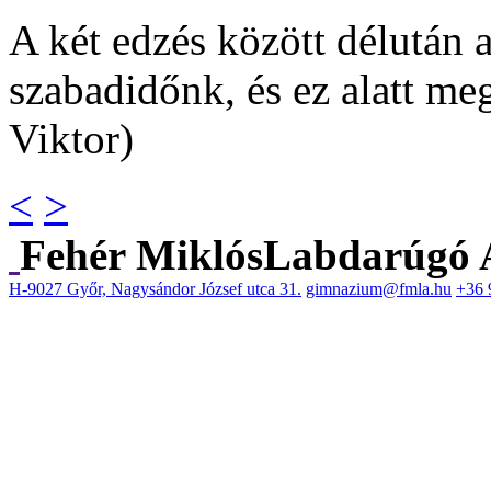
A két edzés között délután 
szabadidőnk, és ez alatt me
Viktor)
<
>
Fehér Miklós
Labdarúgó 
H-9027 Győr, Nagysándor József utca 31.
gimnazium@fmla.hu
+36 